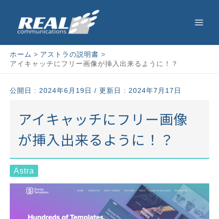
内
Post
Main
容
navigation
Men
を
ス
ホーム
アストラの説明書
アイキャッチにフリー画像が挿入出来るように！？
キ
ッ
公開日 :
2024年6月19日
/ 更新日 : 2024年7月17日
プ
アイキャッチにフリー画像
が挿入出来るように！？
Astra