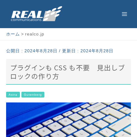
内
投
Main
容
稿
Men
を
の
ス
ペ
ホーム
realco.jp
キ
ー
ッ
ジ
公開日 :
2024年8月28日
/ 更新日 : 2024年8月28日
プ
送
プラグインも CSS も不要 見出しブ
り
ロックの作り方
Astra
Gutenberg